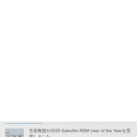
JAXA-SMASH 輸送・超小型衛星ミッション拡充プログラム（フィ
ージビリティ・スタディ・フェーズ）に，当研究室が推進する
IMPACTプロジェクトが採択されました．IMPACT（Investigation
of duc […]
2023年5月25日
研究成果
当研究室がラジオ番組で紹介され
ました
FM AICHI，e-radio（エフエム滋賀），HELLO FIVE（エフエム石
川）の3局ネットで放送されている「中電シーティーアイ
Welcome Generation」にて当研究室が紹介され，松田昇也准教
授・江口大 […]
最近の投稿
笠原教授が2025 GakuNin RDM User of the Yearを受
賞しました